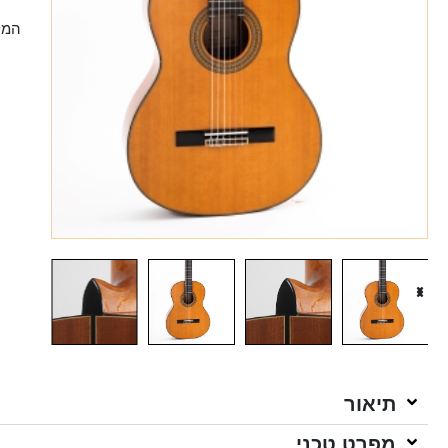
המל
תיאור
מפרט טכני