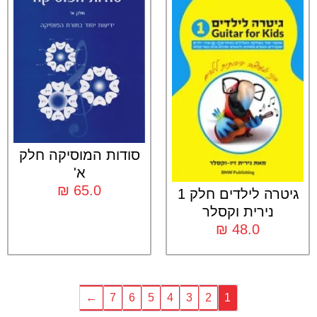
סודות המוסיקה חלק
א'
₪
65.0
גיטרה לילדים חלק 1
נירית וקסלר
₪
48.0
←
7
6
5
4
3
2
1