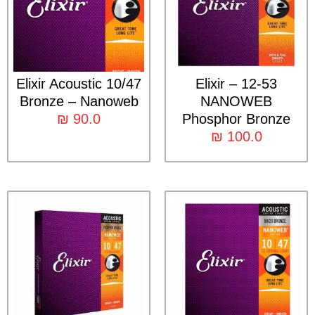
Elixir Acoustic 10/47
12-53 – Elixir
Bronze – Nanoweb
NANOWEB
₪
90.0
Phosphor Bronze
₪
100.0