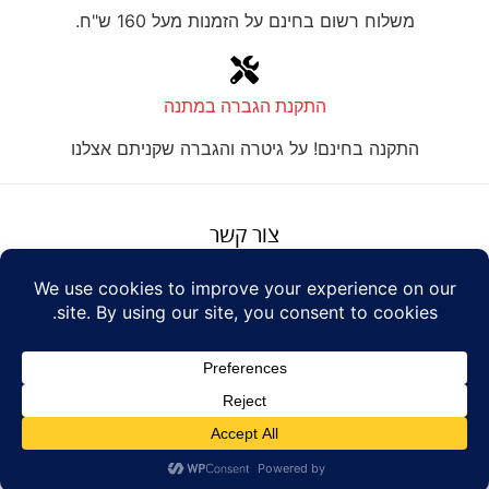
משלוח רשום בחינם על הזמנות מעל 160 ש"ח.
התקנת הגברה במתנה
התקנה בחינם! על גיטרה והגברה שקניתם אצלנו
צור קשר
על טנור
תנאים והגבלות
Design: Eshel
© Tenor Music
WhatsApp
Haim
Ltd
Youtube
אתר מאת
נינטאי