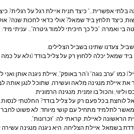
לתי אפשרית…" כיצד תניח איילת רגל על רגלית? כיצ
ת, כיצד תלחץ ביד שמאל? אולי כדאי לחכות שנה? אולי
בי ואמרה: "כל כך חיכיתי ללמוד גיטרה"… עניתי מיד: ב
שביל, צעדנו שתינו בשביל הצלילים.
יד שמאל יכלה ללחוץ רק על צליל בודד (ולא על כמה יח
 כמו "ערב נוגה" ו"הר באופק", איילת ניגנה אותן ואני לו
את איילת מנגינה מלאה ועשירה, שתוכל לנגן אותה לבד
 וליווי, והכול בו זמנית, מנגינה הרמונית.
ל לוחצת בכל פעם רק על צליל בודד? החלטתי לנסות.
אשר לתלמיד מתחיל עם קושי מיוחד. לא פשוט לחבר 
ת הראשונה לאיילת. קראתי לה: "זכרונות".
ודדת בשמאל. איילת הצליחה. היא ניגנה מנגינה עשירה ל