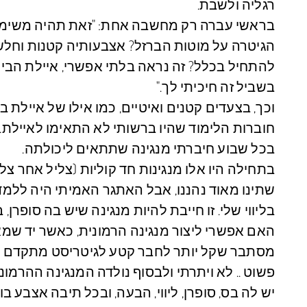
רגליה ולשבת.
בראשי עברה רק מחשבה אחת: "זאת תהיה משימה ב
הגיטרה על מוטות הברזל? אצבעותיה קטנות וחלשו
להתחיל בכלל? זה נראה בלתי אפשרי, איילת הביטה 
בשביל זה חיכיתי לך."
וכך, בצעדים קטנים ואיטיים, כמו אילו של איילת ב
חוברות הלימוד שהיו ברשותי לא התאימו לאיילת. ב
בכל שבוע חיברתי מנגינה שתתאים ליכולתה.
בתחילה היו אלו מנגינות חד קוליות (צליל אחר צליל)
שתינו מאוד נהננו, אבל האתגר האמיתי היה ללמד 
בליווי שלי. זו חייבת להיות מנגינה שיש בה סופרן, בס
האם אפשרי ליצור מנגינה הרמונית, כאשר יד שמא
מסתבר שקל יותר לחבר קטע לגיטריסט מתקדם מ
פשוט .. לא ויתרתי ולבסוף נולדה המנגינה ההרמוני
יש לה בס, סופרן, ליווי, הבעה, ובכל תיבה אצבע ב