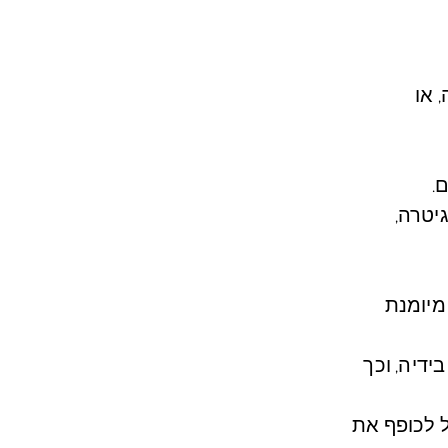
 או
.
יטרה,
מיומנת
ידיה, וכך
ל לכופף את