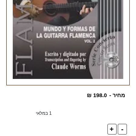
מחיר -
198.0
₪
1 במלאי
+
-