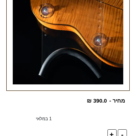
מחיר -
390.0
₪
1 במלאי
+
-