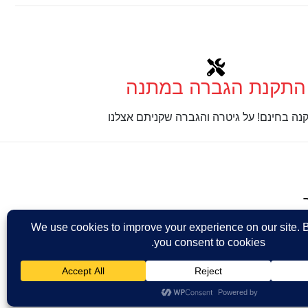
התקנת הגברה במתנה
נה בחינם! על גיטרה והגברה שקניתם אצלנו
Design: Eshel Ha
ר מאת
נינטאי