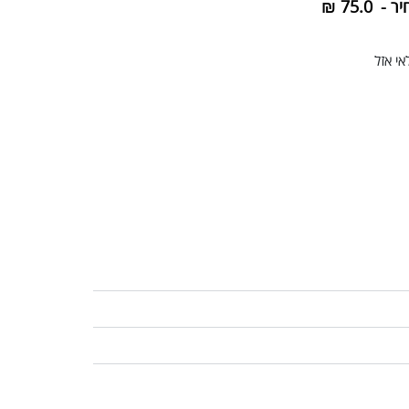
יר -
75.0
₪
י אזל