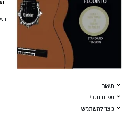
מח
המלא
תיאור
מפרט טכני
כיצד להשתמש