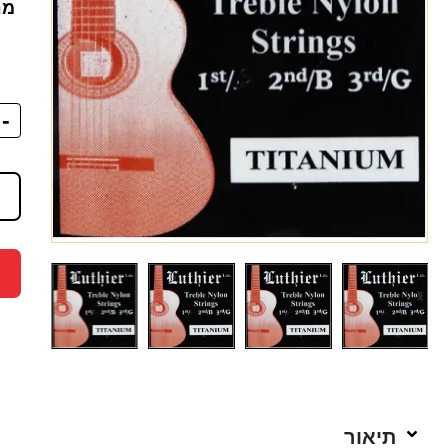
מח
-
תיאור