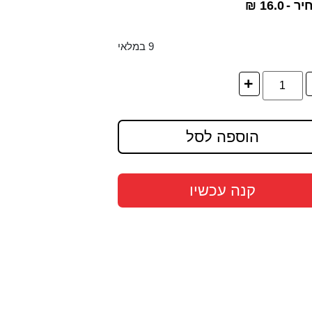
יר -
16.0
₪
9 במלאי
+
הוספה לסל
קנה עכשיו