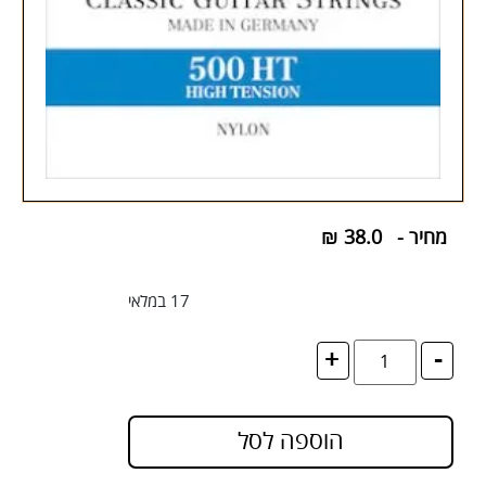
מחיר -
38.0
₪
17 במלאי
+
-
הוספה לסל