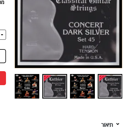
מח
-
תיאור