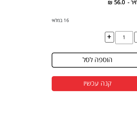
יר -
56.0
₪
16 במלאי
+
הוספה לסל
קנה עכשיו