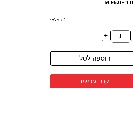
יר -
96.0
₪
4 במלאי
+
הוספה לסל
קנה עכשיו