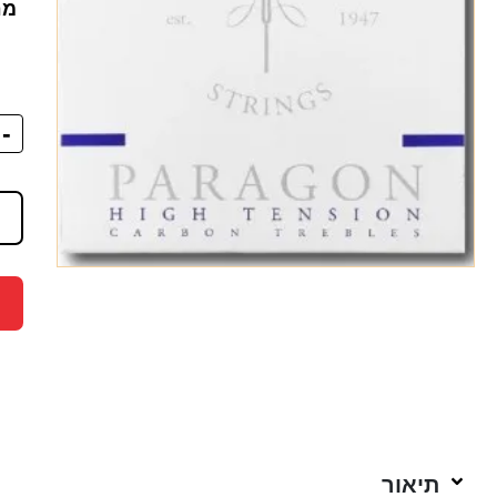
מח
-
תיאור