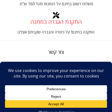
משלוח רשום בחינם על הזמנות מעל 160 ש"ח.
התקנת הגברה במתנה
התקנה בחינם! על גיטרה והגברה שקניתם אצלנו
צור קשר
על טנור
תנאים והגבלות
Design: Eshel
© Tenor Music
WhatsApp
Haim
Ltd
Youtube
אתר מאת
נינטאי