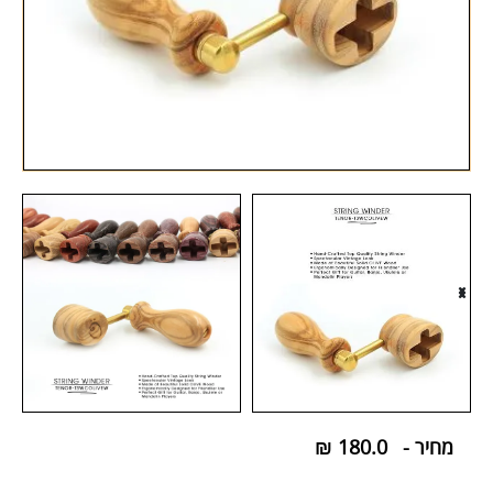
מחיר -
180.0
₪