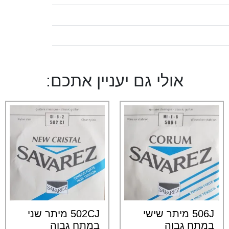
אולי גם יעניין אתכם:
506J מיתר שישי
502CJ מיתר שני
במתח גבוה
במתח גבוה