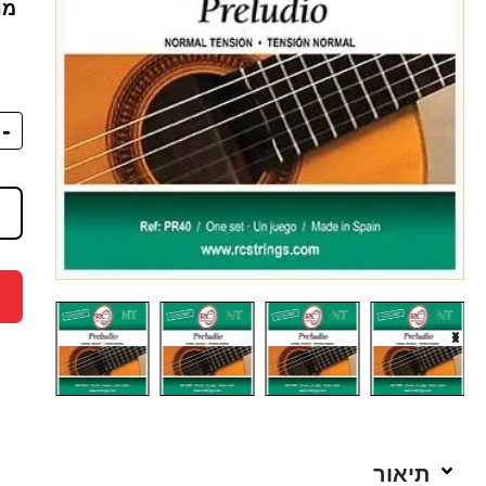
מח
-
תיאור