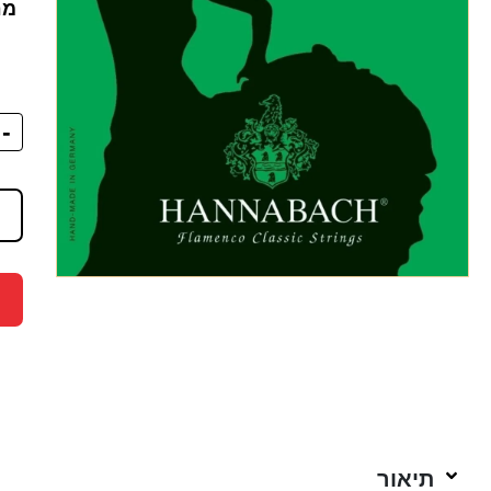
מח
-
תיאור