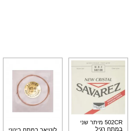
502CR מיתר שני
במתח רגיל
לוטיאר במתח בינוני