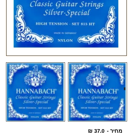
מחיר -
37.0
₪