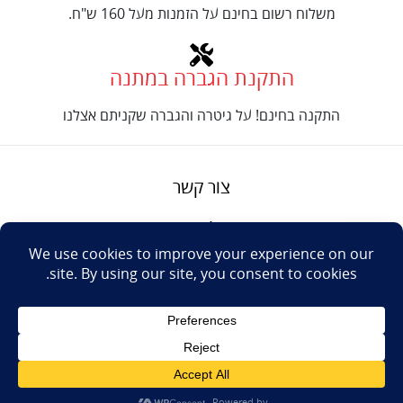
משלוח רשום בחינם על הזמנות מעל 160 ש"ח.
התקנת הגברה במתנה
התקנה בחינם! על גיטרה והגברה שקניתם אצלנו
צור קשר
על טנור
תנאים והגבלות
Design: Eshel
© Tenor Music
WhatsApp
Haim
Ltd
Youtube
אתר מאת
נינטאי