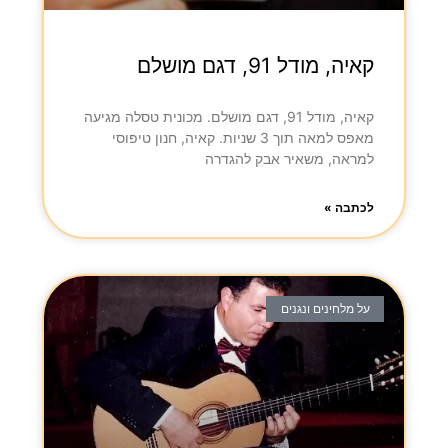
קאיה, מודל 91, דגם מושלם
קאיה, מודל 91, דגם מושלם. מכונית טסלה מגיעה
מאפס למאה תוך 3 שניות. קאיה, חנון טיפוסי
למראה, משאיר אבק להגדרה
לכתבה »
על מלחינים ונגנים