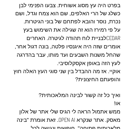
בפרט היה עץ מסוג אשוחית. צבעו הפנימי לבן
כשלג של הרי האלפים, שם הוא צמח וגדל, ושם
נכרת, נוסר והובא לפתחם של בוני הגיטרות.
על פי
רמירז
הוא זה שגילה את השימוש בעץ
CEDAR
לבניית לוח תהודה לגיטרה. האחרים
אומרים שזה היה
איגנסיו פלטה
, בונה דגול אחר,
שהחל משנות השבעים ועד מותו, עבר בהדרגה
לעץ הזה באופן אקסקלוסיבי.
אוקיי. אז מה ההבדל בין שני סוגי העץ האלה חוץ
והופעתם החיצונית?
ואיך כל זה קשור לבינה המלאכותית?
או!
ממש אתמול הראה לי הגיס שלי אתר של
אלון
OPEN AI
מאסק.
אתר שנקרא
. זאת אומרת "בינה
מלאכותית פתוחה". חופשית ונגישה לכל.