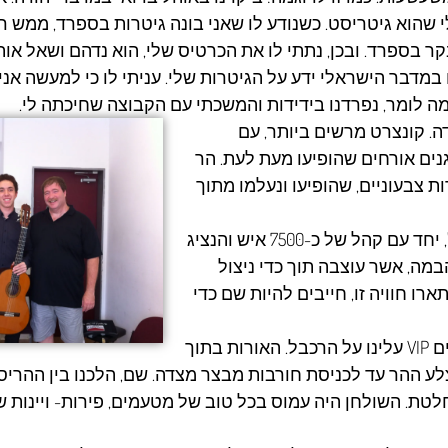
 לי שהוא גיטריסט. כשנודע לו שאני בונה גיטרות בספרד, ממש ר
 בספרד. ובכן, נתתי לו את הכרטיס שלי, הוא נדהם ושאל אות
מדבר הישראלי ידע על הגיטרות שלי. עניתי לו כי למעשה אני 
 מה לומר, נפרדנו בידידות והמשכתי עם הקבוצה שחיכתה לי.
ל במצדה. קונצרט מרשים ביותר, עם
הבמה, בנוסף לנגנים אורחים שהופיעו מעת לעת. הר
 צבעוניים, שהופיעו ונעלמו מתוך
למחרת בלילה הלכנו למופע המרהיב והקסום של "כרמן", יחד עם קהל של כ-7500 איש והנציג
ייך. לדעתי היו בערך 200 איש על הבמה, אשר עוצבה תוך כדי ניצול
ו חוויה זו, חייבים להיות שם כדי
אחרי ההופעה, בסביבות 1:30 בלילה, קבוצה של 40 אורחים VIP עלינו על הרכבל. האורות בתוך
 צלע ההר עד לכניסת חורבות מבצר מצדה. שם, הלכנו בין ההרי
טת. השולחן היה עמוס בכל טוב של מטעמים, פירות- ויינות ש