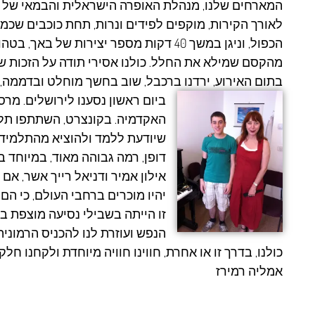
המארחים שלנו, מנהלת האופרה הישראלית והבמאי של פס
לאורך הקירות, מוקפים לפידים ונרות, תחת כוכבים שכמע
הכפול, וניגן במשך 40 דקות מספר יצירות
מהקסם שמילא את החלל. כולנו אסירי תודה על הזכות שני
בתום האירוע, ירדנו ברכבל, שוב בחשך מוחלט ובדממה, ו
ביום ראשון נסענו לירושלים. מרס
האקדמיה. בקונצרט, השתתפו תלמי
שיודעת ללמד ולהוציא מהתלמידי
דופן, רמה גבוהה מאוד, במיוחד
אילון אמיר ודניאל רייך אשר, אם 
יהיו מוכרים ברחבי העולם, כי הם 
זו הייתה בשבילי נסיעה מוצפת ב
הנפש ועוזרת לנו להכניס הרמוניה 
כולנו, בדרך זו או אחרת, חווינו חוויה מיוחדת ולקחנו חל
אמליה רמירז