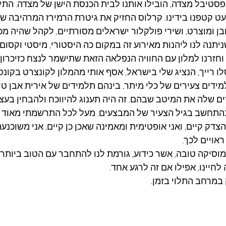
טיבל מצדה, הובילו אותנו לבית הכנסת הישן של מצדה. התי
ט קטפנו בידינו. קרלוס החזיק את גיטרת ה
רמירז
המרהיבה שלו
 של באך, בטהובן ומוצרט, ושירי פולקלור ישראלים מסורתיים, לקהל שהיה
תנה לנו ליהנות מאירוע זה במקום כה היסטורי, מיסטי וקסום.
חזרנו למלון עם החוויה הנפלאה הזאת שתישמר לנצח כזיכרון 
לו רייך, הנציג שלי בישראל, אסף אותי מהמלון לקונצרט בקונס
דים צעירים של כלי מיתר, בינהם תלמידים של אירית אבן טו
ם שלה את המיטב שבהם. זה היה תענוג להיווכח ולהבחין בעצ
 בהתחשב בגיל הצעיר של המבצעים. מעל לכל התרשמתי מאוד 
הצדק קיים, ואני אופטימית ומאמינה שאכן כן קיים, אני משוכנע
ראויים לכך.
מוסיקה טובה, אשר כידוע, גורמת לנו להתחבר עם הטוב ביותר
לחיינו, אפילו אם זה לרגע אחד.
ק במרחב התלוי בזמן.