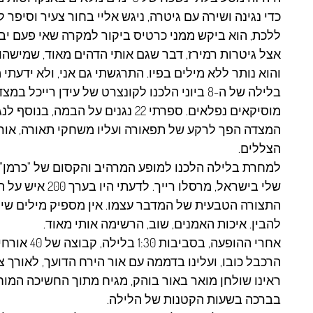
כדי נגינה ושירה עם גיטרה, ניגש אליי בחור צעיר וסיפר
ללכת, הוא ביקש ממני כרטיס ביקור למקרה שאי פעם יבקר
אצל גיטרות רמירז, דבר שגם אותי הדהים מאוד, שמישהו ב
והוא נותר ללא מילים בפיו. התרגשתי גם אני, ולא ידעתי
בלילה של ה-8 ביוני הלכנו לקונצרט של עידן רייכ
מוסיקאים נפלאים. ספרתי 22 נגנים על 
המצדה הפך לרקע של תפאורה ועליו משחקי תאורה, אורות
הצללים.
שלי בישראל, מרסלו ר
התצורה הטבעית של המדבר עצמו. אין מספיק מילים שיתאר
להבין. איכות האמנים, שוב, הרשימה אותי מאוד.
הרכבל כובו, ועלינו בדממה עם אור הירח הדועך, לאורך
ראינו שולחן מואר באור בוהק, מגיח מתוך החשיכה המוחל
בברכה בשעות הקטנות של הלילה.