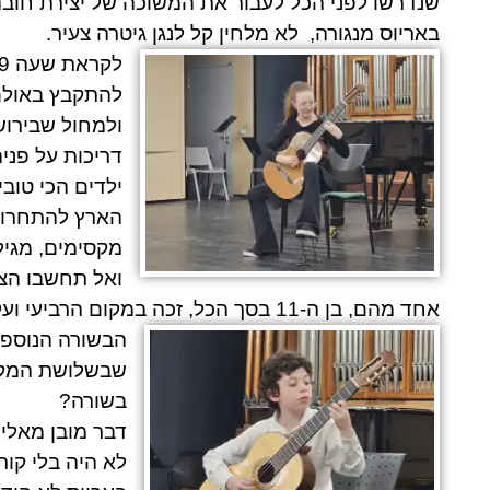
שנדרשו לפני הכל לעבור את המשוכה של יצירת חוב
באריוס מנגורה,
לא מלחין קל לנגן גיטרה צעיר.
להתקבץ באולם
ולמחול שבירוש
דריכות על פני
ילדים הכי טובי
הארץ להתחרות 
מקסימים, מגיל 10 עד 4
ואל תחשבו הצעי
אחד מהם, בן ה-11 בסך הכל, זכה במקום הרביעי ועקף מתחרים רבים, יותר בוגרים ממנו.
הבשורה הנוספת
שבשלושת המקומ
בשורה?
דבר מובן מאליו
לא היה בלי קורי