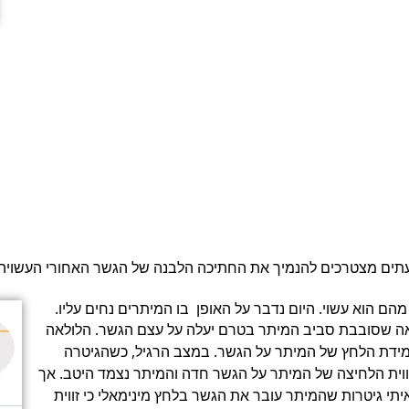
 הוא עשוי. היום נדבר על האופן  בו המיתרים נחים עליו.
בקשירה המסורתית של המיתרים הם נקשרים כך שנוצרת לולאה שסובבת סביב המיתר בטרם יעלה על עצם הגשר. הלולאה 
הזאת מייצרת מתח על המיתר כלפי מעלה, ובכך מפחיתה את מידת הלחץ של המיתר על הגשר. במצב הרגיל, כשהגיטרה 
חדשה ועדין לא נגענו בגשר לצורך הנמכת האקשן – אין בעיה. זווית הלחיצה של המיתר על הגשר חדה והמיתר נצמד היטב. אך 
ככל שנצר את העצם, כך יופחת הלחץ של המיתר עליה. כבר ראיתי גיטרות שהמיתר עובר את הגשר בלחץ מינימאלי כי זווית 