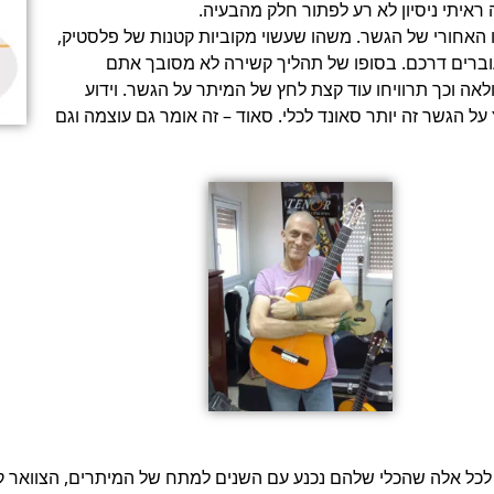
איתי ניסיון לא רע לפתור חלק מהבעיה.  
מדובר בעזר לקשירת מיתרים בחלקו האחורי של הגשר. משהו שעשוי מקוביות קטנות של פלסטיק, 
בהן נוקבו חורים קטנים למיתרים שעוברים דרכם. בסופו של תהליך קשירה לא מסובך אתם 
מקבלים מיתר שקשור ללא אותה הלולאה וכך תרוויחו עוד קצת לחץ של המיתר על הגשר. וידוע 
שבגיטרה קצת – זה הרבה. יותר לחץ על הגשר זה יותר סאונד לכלי. סאוד – זה אומר גם עוצמה וגם  