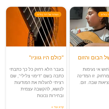
 בוליס
המדור של דוד בוליס
 הבום והזום
"כולם היו גווניו"
וש אי נעימות
בעבר הלא רחוק כל כך כתבתי
רחוק. זו המדינה
כתבה בשם "דימוי צלילי", שם
ציאות שבה. זום.
רציתי להעלות את המודעות
לנושא, להקשבה עצמית
ובחירות נכונות
קרא עוד »