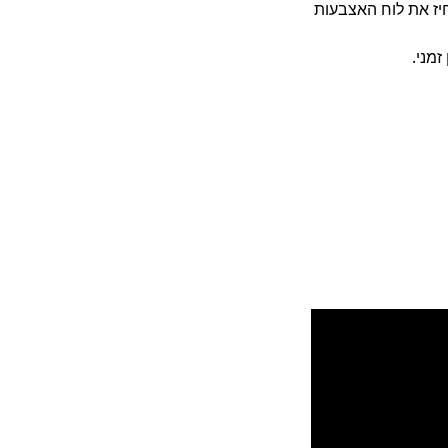
התהודה קצת התרומם, ועצם הגשר הונמך שוב ושוב עד שלא נשאר ממנו הרבה – יצטרכו או להחליף את הכלי, להסיר שריגים, להשחיז את לוח האצבעות 
מני.  