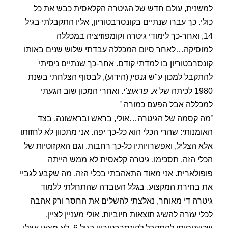
למשנית, עולם חדש של הגיטרה הקלאסית כבש את כל
כולי. כך עברו שנתיים בקונסרבטוריון, אליו התקבלתי בגיל
14, ואחר-כך לימודי גיטרה וקומפוזיציה במכללה
למוסיקה…לאחר סיום המכללה עבדתי שלוש שנים באותו
קונסרבטוריון בו למדתי קודם. אחר-כך שנתיים ניסיתי
להתקבל למכון ע"ש
גנסין
(הידוע), לבסוף הצלחתי בשנת
1980 לכיתה של
א
.
פראוצ'י
. ואחרי המכון שוב הגעתי
".
למכללה אבל הפעם כמורה
"
מה קסמה של הגיטרה…אולי, בראש ובראשונה, בצד
האומנותי: שהרי הכלי הוא כל-כך יפה. אני מתכוון לא לחזותו
אלא הצליל, ואפשרויותיו כל-כך רחבות. וגם האקזוטיות של
הכלי הזה. תסכימו, גיטרה קלאסית לא ממש הייתה
פופולארית. אני מאוד התאהבתי בכלי הזה, מה שקבע לגביי
את בחירת המקצוע. בגלל העובדה שהתחלתי ללמוד
גיטרה די מאוחר, נאלצתי להשלים את החסר ורק אהבה
לכלי עזרה להשיג תוצאות חיוביות. אולי מעניין לציין,