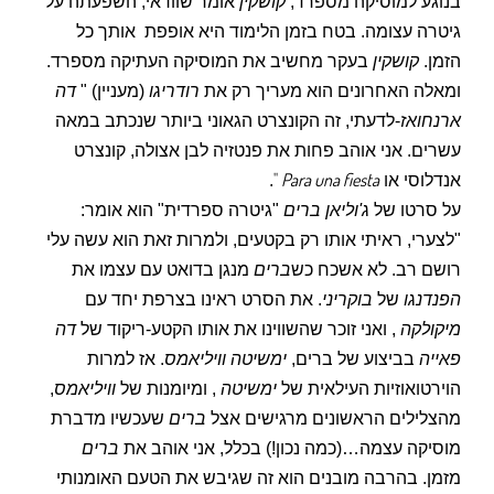
בנוגע למוסיקה מספרד,
קושקין
אומר שוודאי, השפעתה על
גיטרה עצומה. בטח בזמן הלימוד היא אופפת
אותך כל
הזמן.
קושקין
בעקר מחשיב את המוסיקה העתיקה מספרד.
ומאלה האחרונים הוא מעריך רק את
רודריגו
(מעניין) "
דה
ארנחואז
-לדעתי, זה הקונצרט הגאוני ביותר שנכתב במאה
עשרים. אני אוהב פחות את פנטזיה לבן אצולה, קונצרט
"
Para una fiesta
אנדלוסי או
.
על סרטו של
ג'וליאן
ברים
"גיטרה ספרדית" הוא אומר:
"לצערי, ראיתי אותו רק בקטעים, ולמרות זאת הוא עשה עלי
רושם רב. לא אשכח כש
ברים
מנגן בדואט עם עצמו את
הפנדנגו
של
בוקריני
. את הסרט ראינו בצרפת יחד עם
מיקולקה
, ואני זוכר שהשווינו את אותו הקטע-ריקוד של
דה
פאייה
בביצוע של ברים,
ימשיטה
וויליאמס
. אז למרות
הוירטואוזיות העילאית של
ימשיטה
, ומיומנות של
וויליאמס
,
מהצלילים הראשונים מרגישים אצל
ברים
שעכשיו מדברת
מוסיקה עצמה…(כמה נכון!) בכלל, אני אוהב את
ברים
מזמן. בהרבה מובנים הוא זה שגיבש את הטעם האומנותי