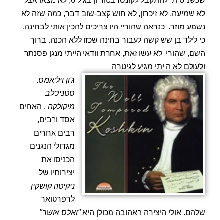
שכשניסיתי להתקבל לקונסרבטוריון בגיל 6, לא מצאו אצלי
לא שמיעה, לא זיכרון, לא חוש קצב-שום דבר, כמה שזה לא
נשמע מוזר.
כנראה שהוריי היו צריכים להכין אותי לבחינה,
כי לילד בן שש קשה לעבור בחינה שכזו ללא הכנה. ברוך
השם, שהוריי לא עשו זאת, אחרת וודאי הייתי מנגן פסנתר
.
ולעולם לא הייתי מגיע לגיטרה
ג'ון
ויליאמס
,
סטניסלב
מיקולקה
, האחים
אסד ורבים,
רבים אחרים
מגדולי הנגנים
הכניסו את
יצירותיו של
ניקיטה
קושקין
לרפרטואר
שלהם. אולי היצירה האהובה מכולן היא
"ואלס אושר"