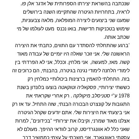
שנכתבה בהשראת יצירתו הספרותית של
אדגר אלן פו
.
לראיה, בתחרויות הגיטרה שהתקיימו השנה בירושלים
שמענו שני ביצועים ליצירה המופלאה, מלאה צבעוניות,
שימוש בטכניקות חדישות. בואו נכנס
מעט לעולמו של מי
שכתב אותה
.
"
ברגע שהתחלתי להסתדר עם התווים, כתבתי את היצירה
הראשונה שלי. אני זוכר שאלה היו יומיים של עבודה מאוד
קשה. מאז, למעשה,
אני מלחין. וככלל, אני לא הפרדתי בין
לימודי הלחנה לימודי נגינה בגיטרה, בהבנתי, הם כרוכים זה
בזה. התחלתי להאמין ברצינות ביכולותיי כמלחין רק
כששתי יצירותיי,
פסקאליה וטוקאטה
בוצעו בלונדון בשנת
1978 ע"י
סטניסלב
מיקולקה
. רק אחרי שקראתי את
התגובות על קונצרט הבכורה הבנתי, שזה התחיל. עד אז רק
אני ביצעתי את היצירות שלי. אתם יודעים שקהל הגיטרה
אצלנו מאוד שמרני, וקיבלו את יצירותיי "בכידונים", למרות
שאני כלל לא אוונגרדיסט, קרוב לוודאי ההיפך. מעולם לא
עסקתי באוונגארד, אני חשבתי על עצמי כממשיך דרך