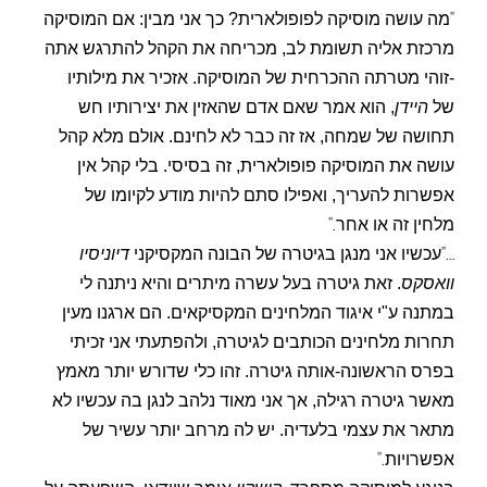
"
מה עושה מוסיקה לפופולארית? כך אני מבין: אם המוסיקה
מרכזת אליה תשומת לב, מכריחה את הקהל להתרגש אתה
-זוהי מטרתה ההכרחית של המוסיקה. אזכיר את מילותיו
של
היידן
, הוא אמר שאם אדם שהאזין את יצירותיו חש
תחושה של שמחה, אז זה כבר לא לחינם. אולם מלא קהל
עושה את המוסיקה פופולארית, זה בסיסי. בלי קהל אין
אפשרות להעריך, ואפילו סתם להיות מודע לקיומו של
".
מלחין זה או אחר
"…
עכשיו אני מנגן בגיטרה של הבונה המקסיקני
דיוניסיו
וואסקס
. זאת גיטרה בעל עשרה מיתרים והיא ניתנה לי
במתנה ע"י איגוד המלחינים המקסיקאים. הם ארגנו מעין
תחרות מלחינים הכותבים לגיטרה, ולהפתעתי אני זכיתי
בפרס הראשונה-אותה גיטרה. זהו כלי שדורש יותר מאמץ
מאשר גיטרה רגילה, אך אני מאוד נלהב לנגן בה עכשיו לא
מתאר את עצמי בלעדיה. יש לה מרחב יותר עשיר של
".
אפשרויות