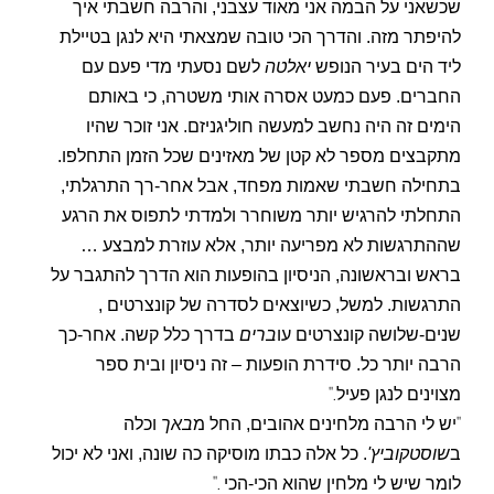
שכשאני על הבמה אני מאוד עצבני, והרבה חשבתי איך
להיפתר מזה. והדרך הכי טובה שמצאתי היא לנגן בטיילת
ליד הים בעיר הנופש
יאלטה
לשם נסעתי מדי פעם עם
החברים. פעם כמעט אסרה אותי משטרה, כי באותם
הימים זה היה נחשב למעשה חוליגניזם. אני זוכר שהיו
מתקבצים מספר לא קטן של מאזינים שכל הזמן התחלפו.
בתחילה חשבתי שאמות מפחד, אבל אחר-רך התרגלתי,
התחלתי להרגיש יותר משוחרר ולמדתי לתפוס את הרגע
שההתרגשות לא מפריעה יותר, אלא עוזרת למבצע …
בראש ובראשונה, הניסיון בהופעות הוא הדרך להתגבר על
התרגשות. למשל, כשיוצאים לסדרה של קונצרטים
,
שנים-שלושה קונצרטים עו
ברים
בדרך כלל קשה. אחר-כך
הרבה יותר כל. סידרת הופעות – זה ניסיון ובית ספר
".
מצוינים לנגן פעיל
"
יש לי הרבה מלחינים אהובים, החל מ
באך
וכלה
ב
שוסטקוביץ'
. כל אלה כבתו מוסיקה כה שונה, ואני לא יכול
".
לומר שיש לי מלחין שהוא הכי-הכי