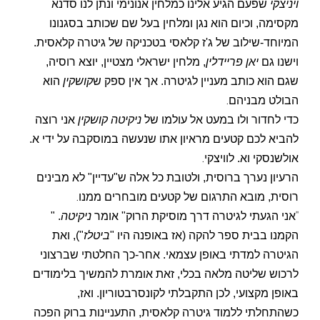
ויניצקי
שפעם הגיע אלינו כמלחין אנונימי ונתן לנו סדנא
מקסימה, וכיום הוא נגן ומלחין בעל שם שכותב בסגנונו
המיוחד-שילוב של ג'ז קלאסי בטכניקה של גיטרה קלאסית.
וישנו גם
יאן פריידלין
, מלחין ישראלי מצטיין, יוצא רוסיה,
שגם הוא כותב מעניין לגיטרה. אך אין ספק ש
קושקין
הוא
.
הבולט מבניהם
כדי לחדור ולו במעט אל עולמו של
ניקיטה
קושקין
אני רוצה
להביא לכם קטעים מראיון אתו שנעשה במוסקבה על ידי א.
.
אולשנסקי וא. לוויצקי
הרעיון נערך ברוסית, ולטובת כל אלה ש"עדיין" לא מבינים
.
רוסית, מובא התרגום של קטעים מובחרים ממנו
"
אני הגעתי לגיטרה דרך מוסיקת הרוק" אומר
ניקיטה
. "
הקמנו בבית ספר להקה (אז באופנה היו "
ביטלז
"), ואת
הגיטרה למדתי באופן עצמאי. אחר-כך החלטתי שברצוני
לרכוש שליטה מלאה בכלי, זאת אומרת להמשיך בלימודים
באופן מקצועי, לכן התקבלתי לקונסרבטוריון. ואז,
כשהתחלתי ללמוד גיטרה קלאסית, התעניינות ברוק הפכה