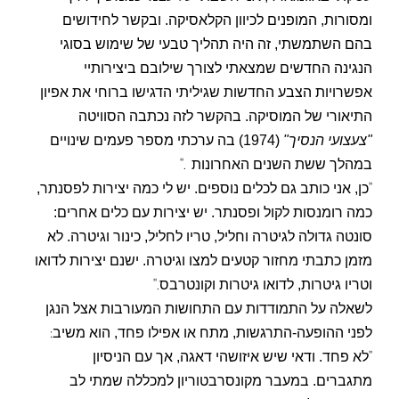
ומסורות, המופנים לכיוון הקלאסיקה. ובקשר לחידושים
בהם השתמשתי, זה היה תהליך טבעי של שימוש בסוגי
הנגינה החדשים שמצאתי לצורך שילובם ביצירותיי
אפשרויות הצבע החדשות שגיליתי הדגישו ברוחי את אפיון
התיאורי של המוסיקה. בהקשר לזה נכתבה הסוויטה
"צעצועי הנסיך"
(1974) בה ערכתי מספר פעמים שינויים
".
במהלך ששת השנים האחרונות
"
כן, אני כותב גם לכלים נוספים. יש לי כמה יצירות לפסנתר,
כמה רומנסות לקול ופסנתר. יש יצירות עם כלים אחרים:
סונטה גדולה לגיטרה וחליל, טריו לחליל, כינור וגיטרה. לא
מזמן כתבתי מחזור קטעים למצו וגיטרה. ישנם יצירות לדואו
".
וטריו גיטרות, לדואו גיטרות וקונטרבס
לשאלה על התמודדות עם התחושות המעורבות אצל הנגן
:
לפני ההופעה-התרגשות, מתח או אפילו פחד, הוא משיב
"
לא פחד. ודאי שיש איזושהי דאגה, אך עם הניסיון
מתגברים. במעבר מקונסרבטוריון למכללה שמתי לב