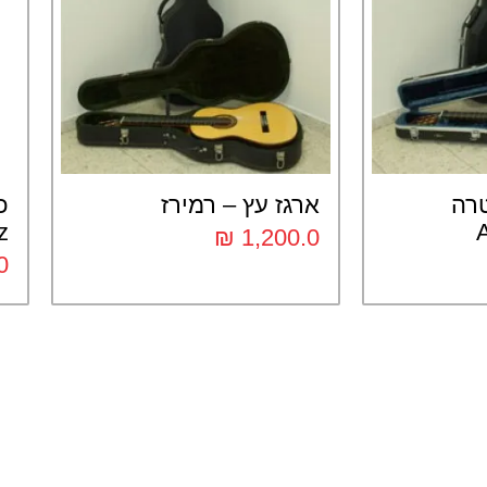
טרה
ארגז עץ – רמירז
z
₪
1,200.0
0