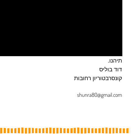
תיהנו.
דוד בוליס
קונסרבטוריון רחובות
shunra80@gmail.com