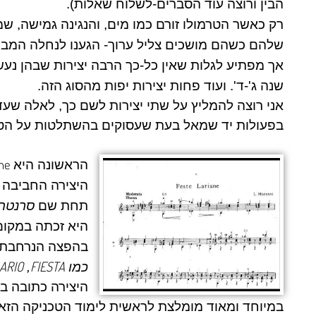
הבין ורוצה עוד הסברים-לשלוח שאלות).
רק כאשר הטרמולו זורם כמו מים, והנגינה גמישה, שמ
שלהם כשהם מושכים צליל ערוך- הגענו לנחלה המב
אך מפתיע לגלות שאין כל-כך הרבה יצירות שבהן נע
שנה ג'-ד'. ועוד פחות יצירות יפות מהסוג הזה.
אני רוצה להמליץ על שתי יצירות לשם כך, לאלה שעדי
בפעולות יד שמאל בעת שעסוקים בהשתלטות על הטר
ane
הראשונה היא
תחת שם
סרנטה.
היא זכתה במקום
בהפצה הנרחבת ש
ARIO
FIESTA
כמו
,
היצירה כתובה בס
במיוחד ומאוד מומלצת לראשית לימוד הטכניקה הזא