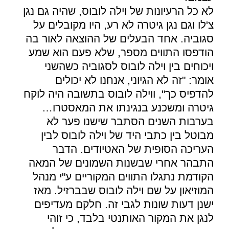
לא כל הרעיונות של
וילה לובוס
, שהיה גם נגן
צ'לו וגם נגן גיטרה לא רע, היו מקובלים על
סגוביה
. אחד הבעלים של ההוצאה לאור בה
הודפסו התווים מספר, שלא פעם הוא שמע
ויכוחים בין
וילה לובוס
ל
סגוביה
כשהשני
אומר: "זה לא הגיוני, אנחנו לא יכולים
להדפיס כך", ו
וילה לובוס
בתשובה היה לוקח
גיטרה ומשכנע בנגינתו את המאסטרו…
בערבות השנים הסתבר שישנו פער לא
מבוטל בין כתבי היד של
וילה לובוס
לבין
העריכה הסופית של האטיודים. הדבר
התבהר אחרי שבשנות השמונים של המאה
הקודמת נתגלו התווים המקוריים ע"י מנהל
המוזיאון על שם
וילה לובוס
שבברזיל. מאז
ישנן דעות שונות לגבי זה. חלקם מעדיפים
לנגן את המקור האותנטי בלבד, כי זוהי