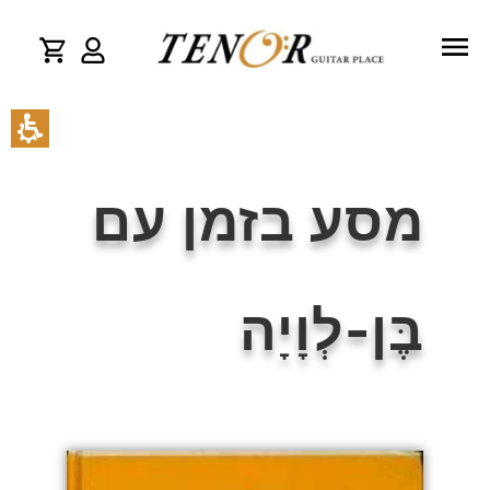
מסע בזמן עם
בֶּן-לְוָיָה