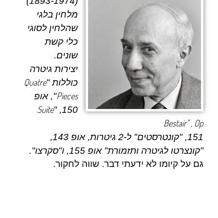
(1893-1974)
מלחין בלגי
שהלחין לסוגי
כלי קשת
שונים.
יצירות גיטרה
Quatre
כוללות "
Pieces
", אופ
Suite
150, "
Bestair" , Op
151, "קונטרסטים" ל-2 גיטרות, אופ 143,
"קונצרטו לגיטרה ותזמורת" אופ 155, ו"סקרצו".
גם על קיומו לא ידעתי דבר. שווה לחקור.