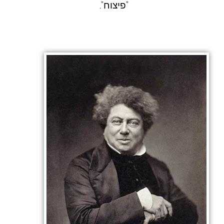
"
פיצוח
".