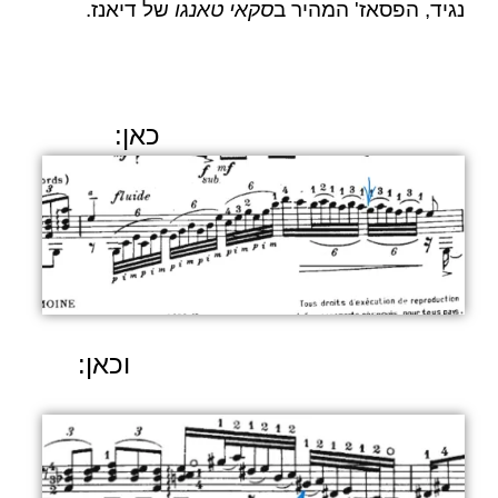
נגיד, הפסאז' המהיר ב
סקאי
טאנגו
של
דיאנז
.
כאן:
וכאן: