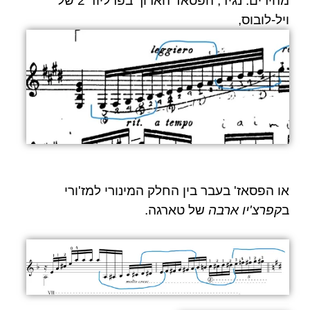
מהירים. נגיד, הפסאז' הארוך בפרליוד 2 של
ויל-לובוס
,
או הפסאז' בעבר בין החלק המינורי למז'ורי
ב
קפרצ'יו ארבה
של
טארגה.