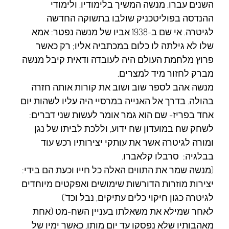
השנים עברו, מנשה המשיך בלימודיו, ולימודי
ההנדסה בפוליטכניק שולבו בתשוקה החדשה
לגיטרה. אי שם ב-1938 אביו של מנשה נפטר: אמא
שלו לא גילתה לו כלום במכתביה אליו; רק כאשר
פרוץ מלחמת העולם היה לעובדה ודאית קיבל מנשה
מברק לחזור מיד למצרים.
מנשה אהב לספר שוב ושוב את קורות אותה חזרה
בהולה. בדרך אל האנייה במרסיי היה עליו לשהות יום
אחד בפריז- שם הוא גמר אומר לעשות שני דברים:
לשחק שח במועדון שח ידוע, וללכת לביתו של נגן
ומורה לגיטרה אשר את עותקי יצירותיו רכש עוד
בבלגיה: סרבלו קלאברו.
(מנשה שמר את התווים האלה כל חייו וכעת הם בידי:
יצירות מוזרות הדורשות שימושים ואפקטים מיוחדים
לגיטרה כגון חיקוי כלים עתיקים, נבל וכד')
לאחר שמילא את משאלתו בעניין השח-מט (אחת
מאהבותיו שלא נפסקו עד יום מותו, כאשר ימיו של