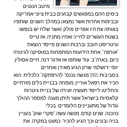
מיטב הנגנים
בימים ההם במפגשים קבועים בבית ציוני אמריקה
ובבימות אחרות אשר נמצאו במהלך השנים. שותפיו
באותה עת היו אפרים פולק (אשר שלח יש בנפשו
בשנות העשרים לחייו) ואחיו מתניה, אז טייס
וגיטריסט חובב וברבות השנים מייסד הוצאת
"אורפה", אחת הידועות המתמחות במוסיקה לגיטרה
כיום, בארה"ב. עוד שותפו אז אדגר דנה, חיים אסולין,
יוסי ירושלמי שרק הגיע מאירן ואחרים.
בסביבות 1965 מנשה נכנס" להרפתקה" כלכלית: הוא
הכיר את רפאל אוריין, מומחה בבניית כלים מזרחיים
והחליטו לייסד תעשיה זעירה של בניית גיטרות
קלאסיות בישראל אשר תיתן מענה למספר ההולך
וגדול של מתעניינים הלומדים בכלי.
כהכנה, שנים קודם, מנשה עשה "סקרי שוק" בעניין
בניה ובונים וכך הגיע להכיר, כמעט במקרה, את