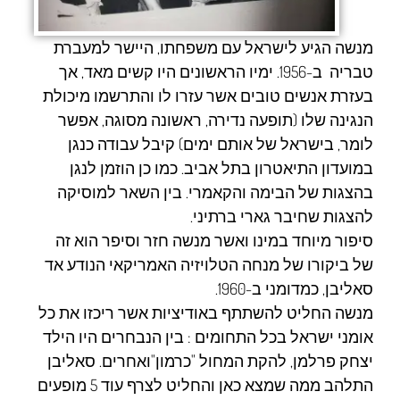
מנשה הגיע לישראל עם משפחתו, היישר למעברת
טבריה ב-1956. ימיו הראשונים היו קשים מאד, אך
בעזרת אנשים טובים אשר עזרו לו והתרשמו מיכולת
הנגינה שלו (תופעה נדירה, ראשונה מסוגה, אפשר
לומר, בישראל של אותם ימים) קיבל עבודה כנגן
במועדון התיאטרון בתל אביב. כמו כן הוזמן לנגן
בהצגות של הבימה והקאמרי. בין השאר למוסיקה
להצגות שחיבר גארי ברתיני.
סיפור מיוחד במינו ואשר מנשה חזר וסיפר הוא זה
של ביקורו של מנחה הטלויזיה האמריקאי הנודע אד
סאליבן, כמדומני ב-1960.
מנשה החליט להשתתף באודיציות אשר ריכזו את כל
אומני ישראל בכל התחומים : בין הנבחרים היו הילד
יצחק פרלמן, להקת המחול "כרמון"ואחרים. סאליבן
התלהב ממה שמצא כאן והחליט לצרף עוד 5 מופעים