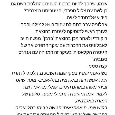
עצמו) שהפך להיות ברבות השנים (והחלפת השם גם
כן לשם עם צליל ספרדי) הגיטריסט ה"צרפתי"
הידוע אלכסנדר לגויה…
אבלוניס עבר בתחילת שנות ה-50 למילנו והפך
לעורך ראשי למוסיקה לגיטרה בהוצאת
ריקורדי ולאחר מכן בהוצאת "ברבן". מנשה חייב
לאבלוניס את ההכרות עם עיקר הרפרטואר של
הגיטרה הקלאסית, בעיקר זה המזוהה עם אנדרס
סגוביה."
קצת ממני:
כשהגעתי לארץ בסוף שנות השבעים, הלכתי לרחרח
את האפשרויות באקדמיה בתל-אביב- מוסד שקט
וביתי משהו באותם הימים. שאלו מה אני רוצה
ללמוד. אמרתי גיטרה. נתנו לי מספר טלפון של
המורה באקדמיה,
בקיש שמו. תיאמתי איתו פגישה בביתו בתל-אביב.
בפגישה שאל אותי: "בשביל מה אתה צריך את זה?