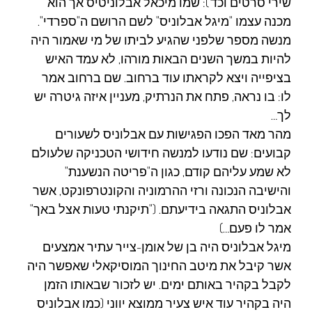
שירי סרטים וכד'): שמו מיכאל אבלוניטיס אך הוא
מכנה עצמו "מיגל אבלוניס" לשם הרושם ה"ספרדי".
מנשה מספר שלפני שהגיע לביתו של מי שאמור היה
להיות במשך השנים הבאות מורהו, לא עמד האיש
בציפייה ויצא לקראתו עוד ברחוב. שם ברחוב אמר
לו: בו נראה, פתח את הנרתיק, מעניין איזה גיטרה יש
לך…
מהר מאד הפכו הפגישות עם אבלוניס לשעורים
קבועים: שם נודעו למנשה חידושי הטכניקה שלעולם
לא שמע עליהם קודם, כגון ה"פריטה הנשענת"
והישיבה הנכונה ורזי ההרמוניה והקונטרפונקט, אשר
אבלוניס התגאה בידיעתם. ("תיקנתי טעות אצל באך"
אמר לו פעם…)
מיגל אבלוניס היה בן של אומן-צייר עתיר אמצעים
אשר קיבל את מיטב החינוך המוסיקאלי שאפשר היה
לקבל בקהיר באותם ימים. יש לזכור שבאותו הזמן
היה בקהיר עוד איש צעיר ממוצא יווני (כמו אבלוניס