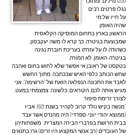
1200 מילים, ומתוכו
נגלו פרטים רבים
על חייו של מי
שהיה האומן
הראשון בארץ בתחום המוסיקה הקלאסית
שמבוצעת בגיטרה. כך קרא לו משה יעקבסון,
כשהודה לו על עזרתו בעריכת חוברת נגינה
בגיטרה-האומן, לא המורה.
בטקסט של ראובן אי אפשר שלא לחוש בחום ואהבה
שחש הכותב כלפי האיש שבכתבה. מתוך החשש
לאבד את התכונה הנפלאה הזאת של "הרשימה", אני
מגיש אותה לכם, הקוראים, כלשונה. צמצמתי במעט,
לצורך זרימת סיפור.
"מנשה בקיש נולד קרוב לקהיר בשנת 1921. אביו
(ממוצא יהודי יווני-ספרדי) היה מהנדס אשר עבד
בבית חרושת בפרברי הבירה המצרית. משפחותיהן
של העובדים (רב אנשי המקצוע היו זרים) גרו בתנאים