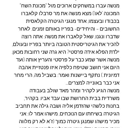
מנשה עברו במשחקים ארוכים מול "מכונת השח"
המכונה 'לאו') מצא מנשה את מר סרבלו קלאברו
בכבודו ובעצמו, אחד מנגני הגיטרה הקלאסית
החשובים – והיחידים- בפריז באותם זמנים. לאחר
שדברו ונגנו, שאל קלאברו את מנשה: אתה רוצה
להכיר את הגיטריסטית הטובה ביותר בפריז ובעולם,
ילדת הפלא אידה פרסטי? היא גרה שני רחובות מכאן.
מנשה אשר שמע כבר על פרסטי והעריץ אותה (ועד
היום אני חושב שטיפח כלפיה איזו פנטזיית אהבה
דמיונית ) נתקף ביישנות ואמר: בשביל מה, הרי מחר
אני כבר באונייה למצרים…
מנשה הגיע לקהיר ומהר מאד שולב בעבודה
משרדית בבית החרושת שבו עבד אביו. בקהיר,
בחנות כלשהי שהזדמן אליה ושבה גילה את תחביב
הגיטרה בשיחתו עם הנוכחים, מישהו אמר לו: אני
מכיר מישהו שמנגן גיטרה כמוך (ז"א לא רק מלווה