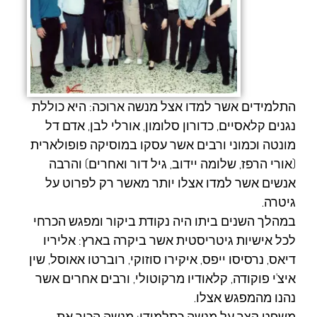
התלמידים אשר למדו אצל מנשה ארוכה: היא כוללת
נגנים קלאסיים, כדורון סלומון, אורלי לבן, אדם דל
מונטה וכמוני ורבים אשר עסקו במוסיקה פופולארית
(אורי הרפז, שלומה יידוב, גיל דור ואחרים) והרבה
אנשים אשר למדו אצלו יותר מאשר רק לפרוט על
גיטרה.
במהלך השנים ביתו היה נקודת ביקור ומפגש הכרחי
לכל אישיות גיטריסטית אשר ביקרה בארץ: אליריו
דיאס, נרסיסו ייפס, איקירו סוזוקי, רוברטו אאוסל, שין
איצ'י פוקודה, קלאודיו מרקוטולי, ורבים אחרים אשר
נהנו מהמפגש אצלו.
משפט קצר על מנשה כתלמידו: מנשה הכיר את