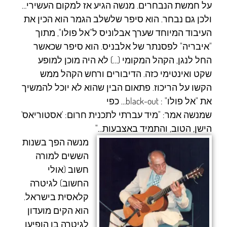
על חמשת הנבחרים. מנשה הגיע אז למקום העשירי…
ולכן גם נבחר. הוא סיפר שלשלב הגמר הוא הכין את
העיבוד המיוחד שערך אבלוניס ל"אל פולו", מתוך
"איבריה" לפסנתר של אלבניס. הוא סיפר שכאשר
החל לנגן, הקהל המקומי (…) לא היה מוכן למופע
שקט ואינטימי כזה. הדיבורים ורחש הקהל ממש
הקשו על הריכוז. פתאום הבין שהוא לא יוכל להמשיך
את "אל פולו" : black-out… כפי
שמנשה אמר: "מיד עברתי לתכנית חרום: 'אסטוריאס'
הישן, הטוב, והתמיד באצבעות…"
מנשה הפך בשנות
הששים למורה
חשוב (אולי
החשוב) לגיטרה
קלאסית בישראל.
הוא הקים מועדון
לגיטרה בו הופיעו