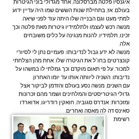
איגנסיו פלטה מברסלונה, אחד מגדולי בוני הגיטרות
בעולם. אז, בתחילת שנות הששים שמו היה עדיין ידוע
למתי מעט וגם הבנייה שלו היתה עוד לפני שיאה.
מנשה רכש לעצמו ולתלמידיו גיטרות מאת פלטה וכך
זכינו, תלמידיו, להנות מנגינה על כלים משובחים
אלה.
מנשה לא ידע גבול לנדיבותו: פעמיים נתן לי לסיורי
קונצרטים בחו"ל את הגיטרה שלו. אחת מהן הצלחתי
למכור, על פי תאום מוקדם וכך גמלתי לו במשהו על
נדיבותו. השניה ליוותה אותו עד יומו האחרון.
עם השנים, מנשה נסע בעולם והזדמן לביקור אצל
גדולי הגיטריסטים והמלחינים ושמר מהם זכרונות
ומזכרות: אנדרס סגוביה, חואקין רודריגו, אדוארדו
סאינס דה לה מאסה ואחרים.
רשימת