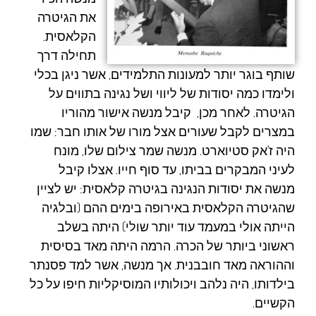
את הגיטרה
הקלאסית.
תחילה דרך
שותף בוגר יותר למעונות התלמידים, אשר ניגן בכלי
ולימדו כמה יסודות של ליווי ושל נגינה בתווים על
הגיטרה. לאחר מכן, קיבל מנשה אישור מהוריו
במצרים לקבל שעורים אצל מורו של אותו חבר: שמו
היה ז'אק סטיוארט. מנשה שמר צילום שלו, מונח
לעיני המבקרים בביתו, עד סוף חייו. אצלו קיבל
מנשה את יסודות הנגינה בגיטרה קלאסית: יש לציין
שהגיטרה הקלאסית באירופה בימים ההם (ובלגיה
הייתה אולי במעמד עוד יותר שולי) היתה בשלב
ראשוני ביותר של הכרה. הרמה היתה מאד בסיסית
וההוראה מאד חובבנית. אך מנשה, אשר למד פסנתר
בילדותו, היה נלהב ויכולותיו המוסיקליות חיפו על כל
הקשיים.