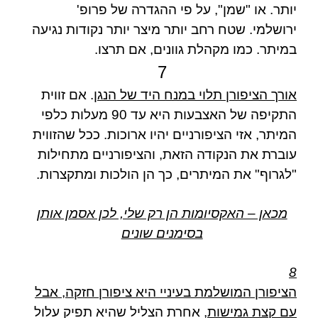
יותר. או "שמן", על פי ההגדרה של פרופ'
ירושלמי. שטח רחב יותר מיצר יותר נקודות נגיעה
במיתר. כמו מקהלת גוונים, אם תרצו.
7
אורך הציפורן תלוי במנח היד של הנגן
. אם זווית
התקיפה של האצבעות היא עד 90 מעלות כלפי
המיתר, אזי הציפורניים יהיו ארוכות. ככל שהזווית
עוברת את הנקודה הזאת, והציפורניים מתחילות
"לגרוף" את המיתרים, כך הן הולכות ומתקצרות.
מכאן – האקסיומות הן רק שלי, לכן אסמן אותן
בסימנים שונים
8
הציפורן המושלמת בעיניי היא ציפורן חזקה, אבל
עם קצת גמישות
, אחרת הצליל שהיא תפיק עלול