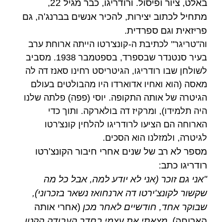
באלט, ציור ופיסול. ו
רודריגו,
כבר מגיל 22,
מתחיל לכתוב יצירות, להכיר אנשים בברנג'ה, גם
פריזאית וגם ספרדית.
וה"טריגר" לכתיבת ה-
קונצ'רטו
הייתה ארוחת ערב
בעיר
סנטנדר
שבספרד, בספטמבר 1938. מסביב
לשולחן שבו
רודריגו
, הגיטריסט
רחינו סאנז דה לה
מאסה
(הוא ואחיו
אדוארדו
היו מהבולטים בעולם
הגיטרה של אותה התקופה.
יוסי (פפה) פלתה
שלנו
היה תלמידו), ומרקיז
דה בולארקה
. ותוך כדי
הארוחה הם הציעו ל
רודריגו
להלחין קונצ'רטו
לגיטרה, ולמזלנו הוא הסכים.
מספר לא רב של שנים אחרי חיבור הקונצ'רטו
רודריגו כתב:
"אני גם זוכר (אני לא יודע למה, אבל כל מה
שקשור לקונצ'ירטו דה ארנחואז נשאר בזכרוני),
שבוקר אחד, חודשיים לאחר מכן
(אחרי אותה
הארוחה)
, מצאתי את עצמי בחדר העבודה הקטן