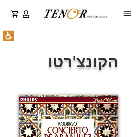
הקונצ'רטו