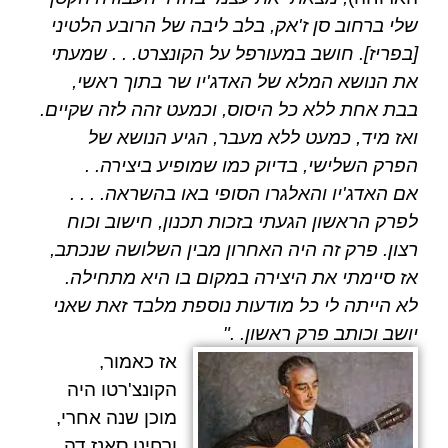
שלי ברחוב סן ז'אק, בלב ליבה של הרובע הלטיני
[בפריז]. חושב במעורפל על הקונצרט. . . שמעתי
את הנושא המלא של האדג'יו שר בתוך ראשי,
בבת אחת ללא כל היסוס, וכמעט זהה לזה שקיים.
ואז מיד, כמעט ללא מעבר, הגיע הנושא של
הפרק השלישי, בדיוק כמו שמופיע ביצירה. .
אם האדג'יו והאלגרו הסופי באו בהשראה. . . .
לפרק הראשון הגעתי בזכות תכנון, חישוב וכוח
רצון. פרק זה היה האחרון מבין השלושה שנכתב,
אז סיימתי את היצירה במקום בו היא מתחילה.
לא הייתה לי כל מודעות נוספת מלבד זאת שאני
יושב וכותב פרק ראשון. ."
אז כאמור,
הקונצ'רטו היה
מוכן שנה אחרי,
ו
רחינו סאנז דה