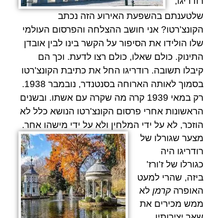
רודריגו
,
שלטענתם בהשפעת האירוע הזה נכתב
הקונצ'רטו? אני חושב ההצלחה והפרסום העולמי
שלו הולידו את הסיפור על הקשר בינו לבין אובדן
התינוק. כולם שאלו, כולם רצו לדעת. וכך הם
קיבלו תשובה.
רודריגו
החל את כתיבת הקונצ'רטו
בסמוך לאותה הארוחה ב
סנטנדר
, נובמבר 1938.
רק במאי 1939 קרה מה שקרה עם אשתו. ובשנים
הראשונות אחרי פרסום הקונצ'רטו הנושא כלל לא
הוזכר, לא על ידי המלחין ולא על ידי מישהו אחר.
מצער שגורלו של
רודריגו
היה
כגורלו של
ז'ורז'
ביזה
, שהרי למעט
האופרה
קרמן
לא
ממש מכירים את
שאר יצירותיו.