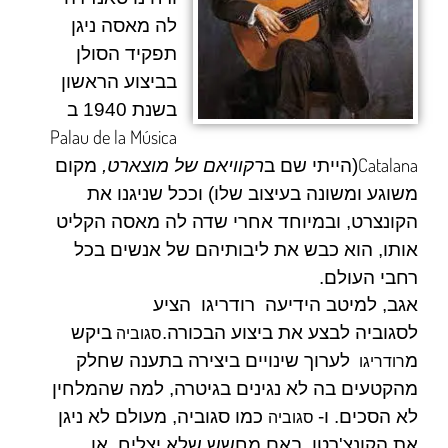
לה מאסה
ניגן
תפקיד הסולן
בביצוע הראשון
בשנת 1940 ב
Palau de la Música
Catalana
(הייתי שם ב
רקוויאם של
מוצארט
,
מקום
משוגע ומשונה בעיצוב שלו) וככל שניגנו את
הקונצרט, ובמיוחד אחרי ש
דה לה מאסה
הקליט
אותו, הוא כבש את ליבותיהם של אנשים בכל
רחבי העולם.
אגב, למיטב הידיעה
רודריגו
הציע
ל
סגוביה
לבצע את ביצוע הבכורה.
ביקש
סגוביה
מ
לערוך שינויים ביצירה בתענה שחלק
רודריגו
מהקטעים בה לא נגינים בגיטרה, למה שהמלחין
לא הסכים. ו-
כמו
סגוביה,
מעולם לא ניגן
סגוביה
את הקונצ'רטו, באם מחשש שלא יצליח, או