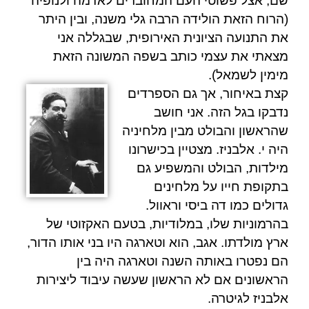
שם, אצל פשוטי העם המחוברים לאדמה ולנופיה
(הרוח הזאת הולידה הרבה גלי משנה, ובין היתר
את התנועה הציונית האירופית, שבגללה אני
מצאתי את עצמי כותב בשפה המשונה הזאת
מימין לשמאל).
קצת באיחור, אך גם הספרדים
נדבקו בגל הזה. אני חושב
שהראשון והבולט מבין מלחיניה
היה
י. אלבניז.
מצטיין בכישרונו
מילדות, הבולט והמשפיע גם
בתקופת חייו על מלחינים
גדולים כמו
דה ביסי
ו
ראוול.
בהרמוניות שלו, במלודיות, בטעם האקזוטי של
ארץ מולדתו. אגב, הוא ו
טארגה
היו בני אותו הדור,
הם נפטרו באותה השנה וטארגה היה בין
הראשונים אם לא הראשון שעשה עיבוד ליצירות
אלבניז
לגיטרה.