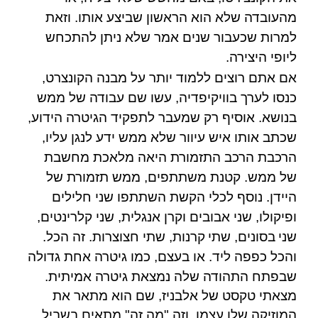
מהעובדה שלא הוא הראשון שביצע אותו. וזאת
למרות שכעבור שנים אמר שלא ניתן להתכחש
ליופי היצירה.
אם אתם רוצים ללמוד יותר על מבנה הקונצרט,
כנסו לערך בוויקיפדיה, עשו שם עבודה של ממש
בנושא. אוסיף רק שמעבר לתפקיד הגיטרה הידוע,
שכתב אותו איש עיוור שלא ממש ידע לנגן עליו,
הרכבת הרכב התזמורת היאה מלאכת מחשבת
של ממש. קטנת משתתפים, ממש תזמורת של
היידן
. נוסף לכלי הקשת השתתפו שני חלילים
ופיקולו, שני אבובים וקרן אנגלית, שני קלרינטים,
שני
בסונים
,
שתי
קרנות
, שתי חצוצרות. זה הכל.
והכל כפפה ליד. או בעצם, כמו גיטרה אחת גדולה
שבפתח התהודה שלה נמצאת גיטרה אמיתית.
מצאתי טקסט של
אלבניז,
שם הוא מתאר את
המוזיקה שלו עצמו. וזה "מה זה" מתאים בשביל