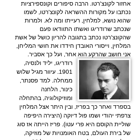
אחזור לקונצ'רטו. הרבה סיפורים וקונספירציות
נכתבו על מקורות ההשראה לקונצ'רטו, לשמו
שהוא נושא, למלחין, רעייתו ומה לא. ולמרות
שנכתב ש
רודריגו
ואשתו התוודאו פעם
שהקונצ'רטו נכתב בתגובה להריון כושל של אשת
המלחין, וייסורי האובדן חידדו את חושי המליחן,
אני חושב שהרקע הוא אחר, ועל כך אסביר.
רודריגו, יליד
ולנסיה
,
1901. עיוור מגיל שלוש
ממחלה. למד פסנתר,
כינור, הלחנה
ומוזיקולוגיה, בהתחלה
בספרד ואחר כך ב
פריז
, ובין היתר אצל המלחין
צרפתי יהודי ושמו
פול דיוקה
(היצירה היפיפה
שוליית הקוסם
היא פרי עטו). פריז הייתה אז סוג
של בירת העולם, בטח האומנויות של מוזיקה,