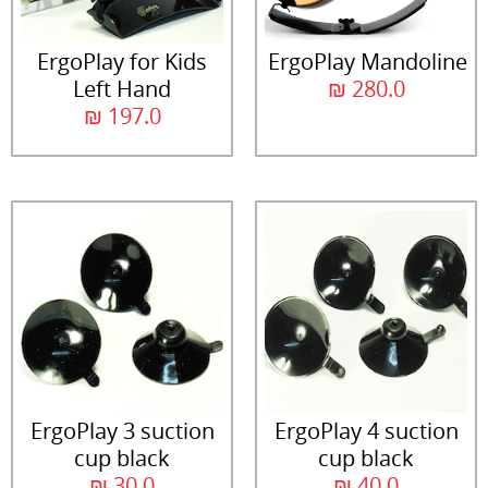
ErgoPlay for Kids
ErgoPlay Mandoline
Left Hand
₪
280.0
₪
197.0
ErgoPlay 3 suction
ErgoPlay 4 suction
cup black
cup black
₪
30.0
₪
40.0