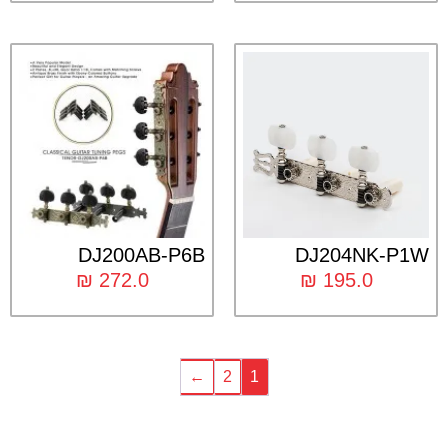
DJ200AB-P6B
DJ204NK-P1W
₪
272.0
₪
195.0
←
2
1