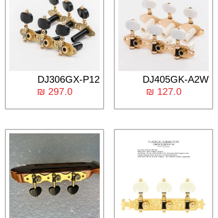
DJ306GX-P12
DJ405GK-A2W
₪
297.0
₪
127.0