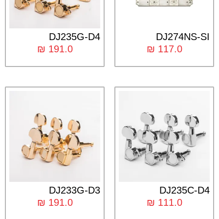
DJ235G-D4
DJ274NS-SI
₪
191.0
₪
117.0
DJ233G-D3
DJ235C-D4
₪
191.0
₪
111.0