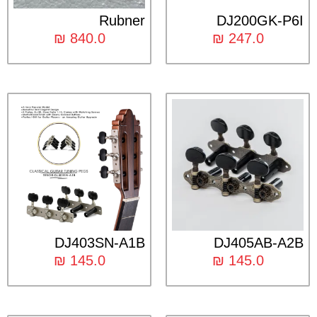
Rubner
DJ200GK-P6I
₪
840.0
₪
247.0
DJ403SN-A1B
DJ405AB-A2B
₪
145.0
₪
145.0